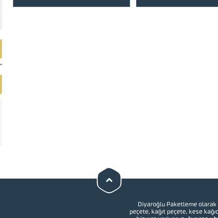
seçenekleriyle de üreti
firmanıza özel logolu şeki
6×12 ıslak mendil, en uygun
Diyaroğlu Paketleme’de. 
Diyaroğlu Paketleme olarak 
peçete
, kağıt peçete,
kese kağıd