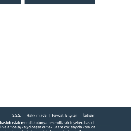
lebilen,
lde basılan
 fiyatlarla
En : 6...
S.S.S.
Hakkımızda
Faydalı Bilgiler
İletişim
baskılı
ıslak mendil
,kolonyalı mendil,
stick şeker
,
baskılı
ı
ve
ambalaj kağıdı
başta olmak üzere çok sayıda konuda