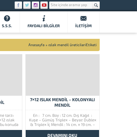
S.S.S.
FAYDALI BILGILER
İLETIŞIM
Anasayfa
»
ıslak mendil üreticileriEtiketi
7×12 ISLAK MENDIL – KOLONYALI
IL
MENDIL
ne tarzı
En : 7 cm. Boy : 12 cm. Dış Kağıt :
×12 ıslak
Kuşe – Gümüş Triplex – Beyaz Dublex
i bu konuda
& Triplex İç Mendil : 14 cm. x 19 cm. –
olonyalı)
40 gr. Havlu Koku : Parfüm Esanslı Su
ümlü koku
(Davidoff – Dove...
U
DEVAMINI OKU