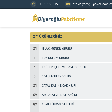
+90 212 553 15 51
info@diyaroglupaketleme.
ÜRÜNLERİMİZ
ISLAK MENDIL GRUBU
TOZ DOLUM GRUBU
KAĞIT PEÇETE VE HAVLU GRUBU
SIVI (SACHET) DOLUM
ÇATAL KAŞIK BIÇAK KILIFI
AMBALAJ VE KESE KAĞIDI
YEMEK İKRAM SETLERI