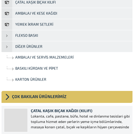
ÇATAL KAŞIK BIÇAK KILIFI
AMBALAJ VE KESE KAĞIDI
YEMEK İKRAM SETLERI
FLEKSO BASKI
DIĞER ÜRÜNLER
AMBALAJ VE SERVIS MALZEMELERI
BASKILI KÜRDAN VE PIPET
KARTON ÜRÜNLER
ÇOK BAKILAN ÜRÜNLERİMİZ
ÇATAL KAŞIK BIÇAK KAĞIDI (KILIFI)
Lokanta, cafe, pastane, büfe, hotel ve dinlenme tesisleri gibi
topluma hizmet eden yerlerin yeme-içme bölümlerinde,
masaya konan çatal, bıçak ve kaşıkların hijyen çerçevesinde
sunulması açısından içerisine konulan tek kullanımlık