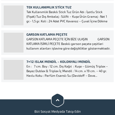
baskılı kağıtlardır. Bu ürünümüzü inceledikten sonra baskılı
TEK KULLANIMLIK STICK TUZ
ıslak mendil ve stick...
Tek Kullanımlık Baskılı Stick Tuz Ürün Adı : İyotlu Stick
(Fişek) Tuz Dış Ambalaj : Sülfit – Kuşe Ürün Gramaj : Net 1
gr.- 1,5 gr. Koli : 24 Adet PVC Kavanoz – Çuval İçine Dökme
Baskı : 1-4 Renk Firma...
GARSON KATLAMA PEÇETE
GARSON KATLAMA PEÇETE İÇİN BİZE ULAŞIN GARSON
KATLAMA İSİMLİ PEÇETE Baskılı garson peçete çeşitleri
kullanım alanları işlevine göre değişiklikler göstermektedir.
En çok restoran, cafe, garson katlama peçete tercih
edilmektedir. Dilerseniz düğün, nişan ve özel davetleriniz
7×12 ISLAK MENDIL – KOLONYALI MENDIL
için...
En : 7 cm. Boy : 12 cm. Dış Kağıt : Kuşe – Gümüş Triplex –
Beyaz Dublex & Triplex İç Mendil : 14 cm. x 19 cm. – 40 gr.
Havlu Koku : Parfüm Esanslı Su (Davidoff – Dove...
Bizi Sosyal Medyada Takip Edin