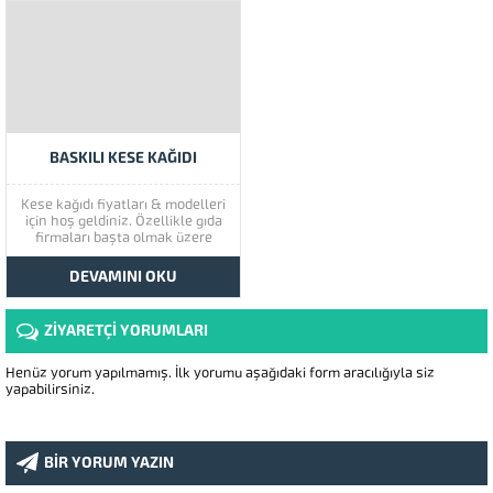
BASKILI KESE KAĞIDI
Kese kağıdı fiyatları & modelleri
için hoş geldiniz. Özellikle gıda
firmaları başta olmak üzere
birçok sektörde kullanılan
körüklü ve firmaya özel logo
DEVAMINI OKU
baskılı kese kağıt ürünlerimiz ile
sizler de firmanıza kurumsallık
katabilirsiniz. İsteğe bağlı olarak
ZİYARETÇİ YORUMLARI
üç tarafı ya da iki...
Henüz yorum yapılmamış. İlk yorumu aşağıdaki form aracılığıyla siz
yapabilirsiniz.
BİR YORUM YAZIN