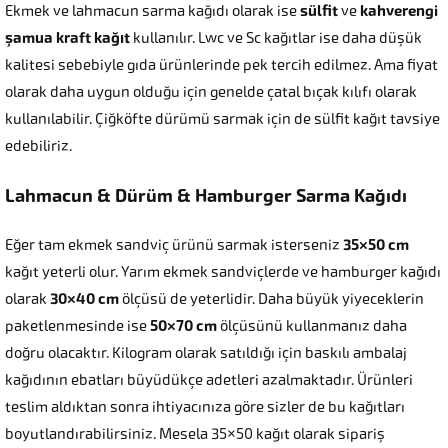
Ekmek ve lahmacun sarma kağıdı olarak ise
sülfit
ve
kahverengi
şamua kraft kağıt
kullanılır. Lwc ve Sc kağıtlar ise daha düşük
kalitesi sebebiyle gıda ürünlerinde pek tercih edilmez. Ama fiyat
olarak daha uygun olduğu için genelde çatal bıçak kılıfı olarak
kullanılabilir. Çiğköfte dürümü sarmak için de sülfit kağıt tavsiye
edebiliriz.
Lahmacun & Dürüm & Hamburger Sarma Kağıdı
Eğer tam ekmek sandviç ürünü sarmak isterseniz
35×50 cm
kağıt yeterli olur. Yarım ekmek sandviçlerde ve hamburger kağıdı
olarak
30×40 cm
ölçüsü de yeterlidir. Daha büyük yiyeceklerin
paketlenmesinde ise
50×70 cm
ölçüsünü kullanmanız daha
doğru olacaktır. Kilogram olarak satıldığı için baskılı ambalaj
kağıdının ebatları büyüdükçe adetleri azalmaktadır. Ürünleri
teslim aldıktan sonra ihtiyacınıza göre sizler de bu kağıtları
boyutlandırabilirsiniz. Mesela 35×50 kağıt olarak sipariş