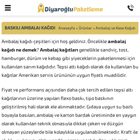
BASKILI AMBALAJ KAĞIDI
Anasayfa
»
Ürünler
»
Ambalaj ve Kese Kağıdı
Ambalaj kağıdı çeşitleri için hoş geldiniz. Öncelikle
ambalaj
kağıdı ne demek
?
Ambalaj kağıtları
genellikle sandviç, tost,
hamburger, dürüm ve kebap gibi yiyeceklerin paketlenmesi için
kullanılan sarım kağıdıdır. Tepsi altı kağıdı olarak da kullanılan bu
kağıtlar Amerikan servis ürününün uygun fiyatlı muadilidir.
Fiyat ve performans açısından daha çok tercih edilen tepsi altı
kağıtlarının üzerine yapılan flexo baskı, tipo baskının
geliştirilmiş hali olarak ele alınmaktadır. Gıdaya uygun su bazlı
boyayla basılan, ambalaj ve karton bardak üretiminde en yaygın
olarak kullanılan teknik olmasıyla dikkat çeken ve düzgün
olmayan yüzeylerde bile kolaylıkla uygulanabilmektedir. Kraft ile