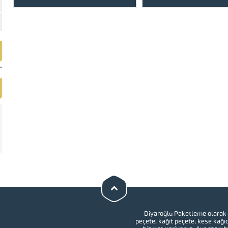
paketlenmesinde el değmeden
hizmetlerinizi ön planda tu
üretilip paketlenmesi gerekmektedir.
Peçete, baskılı ıslak mend
Baskılı ıslak mendil, tek kullanımlık
ve ketçap, mayonez 
ambalaj ve kese kağıtları gibi hijyen
malzemelerinizin eksiks
gereken durumlarda...
gerekmektedir. Tek kulla
Diyaroğlu Paketleme olarak 
peçete
, kağıt peçete,
kese kağıd