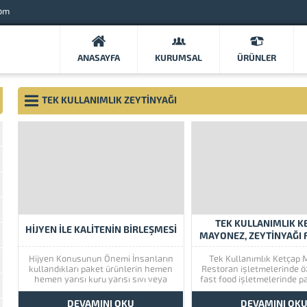
com
ANASAYFA
KURUMSAL
ÜRÜNLER
TEK KULLANIMLIK ZEYTINYAĞI
TEK KULLANIMLIK K
HİJYEN İLE KALİTENİN BİRLEŞMESİ
MAYONEZ, ZEYTINYAĞI 
Hijyen Konusunun Önemi İnsanların
Tek Kullanımlık Ketçap
kullandıkları paket ürünlerin hemen
Restoran işletmelerinde öz
hemen yarısı kuru yarısı sıvı veya
fast food işletmelerinde p
akıcı olarak paketlenmektedir. Bu
oldukça önemlidir. Müşte
ürünlerin hijyen çerçevesinde
yaşamamanız için paket
DEVAMINI OKU
DEVAMINI OK