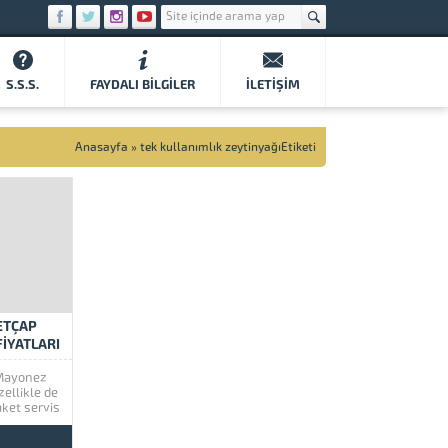
S.S.S.
FAYDALI BILGILER
İLETIŞIM
Anasayfa
»
tek kullanımlık zeytinyağıEtiketi
ETÇAP
FIYATLARI
 Mayonez
ellikle de
aket servis
ri kaybı
 servis
U