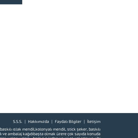
tmalısınız.
il, kürdan
gibi
iz olması
nımlık...
S.S.S.
Hakkımızda
Faydalı Bilgiler
İletişim
baskılı
ıslak mendil
,kolonyalı mendil,
stick şeker
,
baskılı
ı
ve
ambalaj kağıdı
başta olmak üzere çok sayıda konuda