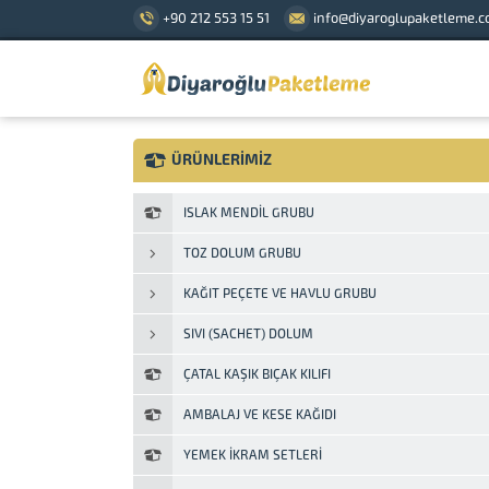
+90 212 553 15 51
info@diyaroglupaketleme.
ÜRÜNLERİMİZ
ISLAK MENDIL GRUBU
TOZ DOLUM GRUBU
KAĞIT PEÇETE VE HAVLU GRUBU
SIVI (SACHET) DOLUM
ÇATAL KAŞIK BIÇAK KILIFI
AMBALAJ VE KESE KAĞIDI
YEMEK İKRAM SETLERI