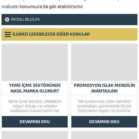
maliyeti
konumuza da göz atabilirsiniz
FAYDALI BILGILER
İLGİNİZİ ÇEKEBİLECEK DİĞER KONULAR
YEME İÇME SEKTÖRÜNDE
PROMOSYON ISLAK MENDILIN
NASIL MARKA OLUNUR?
AVANTAJLARI
Yeme içme sektörü, rekabetin
Tek kullanımlık ıslak mendilin
yoğun olduğu ve müşteri
avantajları, günümüzde birçok
sadakatini kazanmanın zor
işletmenin hijyen ve temizlik
olduğu bir alandır. Ancak, bir
konularına verdiği önemi
marka haline gelmek
yansıtmaktadır. Bunlar,
DEVAMINI OKU
DEVAMINI OKU
müşterilerin sadakatini
müşterilerin güvenli ve temiz bir
kazanmanın yanı sıra,
ortamda hizmet almalarını
pazarlama stratejilerinin
sağlar. Ayrıca, tek kullanımlık
etkililiğini de artırabilir. İlk
ıslak mendiller, içerisinde 80