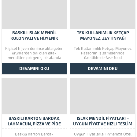
olarak, kaliteli ve lezzetli
dereceye kadar alkol bulunan
ürünler sunmalısınız.
kolonyalı mendil şeklinde
Müşterilerin beklentilerini
üretilirse...
karşılamanın yanı...
BASKILI ISLAK MENDIL
TEK KULLANIMLIK KETÇAP
KOLONYALI VE HIJYENIK
MAYONEZ, ZEYTINYAĞI
MENDILLER
FIYATLARI
Kişisel hijyen denince akla gelen
Tek Kullanımlık Ketçap Mayonez
ürünlerden biri olan ıslak
Restoran işletmelerinde
mendiller çok geniş bir alanda
özellikle de fast food
kendine yer bulmaktadır. Geniş
işletmelerinde paket servis
müşteri kitlelerine hitap eden ve
oldukça önemlidir. Müşteri kaybı
DEVAMINI OKU
DEVAMINI OKU
yüksek müşteri döngüsüne
yaşamamanız için paket servis
sahip alanlarda tek kullanımlık
hizmetlerinizi ön planda
bu ürünler sıkça tercih edilir.
tutmalısınız. Peçete, baskılı ıslak
Bunun sebebi hem dezenfekte
mendil, kürdan ve ketçap,
işlemi...
mayonez gibi malzemelerinizin
eksiksiz olması gerekmektedir.
Tek kullanımlık...
BASKILI KARTON BARDAK,
ISLAK MENDIL FIYATLARI –
LAHMACUN, PIZZA VE PIDE
UYGUN FIYAT VE HIZLI TESLIM
KUTUSU
Baskılı Karton Bardak
Uygun Fiyatlarla Firmanıza Özel