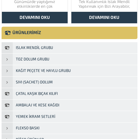
Günümüzde yaptığımız
Tek Kullanımlık Islak Mendil
etkinliklerde en çok
Yaptırmak için Bizi Arayabilir,
kullandığımız plastik gereçlerin
Bilgi Alabilirsiniz TEKLİ ISLAK
yanında hem geri dönüşümü
MENDİL FİYATLARI Bugün pek
DEVAMINI OKU
DEVAMINI OKU
kolay hem de ucuz olan karton
çok firma ve işletme içerisinde
bardak cam olanlara karşı daha
müşterilerine sundukları ürünler
az masraflıdır. Kullanım sonrası
arasında ıslak mendiller yer
ÜRÜNLERİMİZ
temizleme sorunu olmadığından
almaktadır. Özellikle üzerinde
dolayı içecek tüketiminde daha
baskılı bir paketleme ve
çok tercih edilir....
içerisinde...
ISLAK MENDIL GRUBU
TOZ DOLUM GRUBU
KAĞIT PEÇETE VE HAVLU GRUBU
SIVI (SACHET) DOLUM
ÇATAL KAŞIK BIÇAK KILIFI
AMBALAJ VE KESE KAĞIDI
YEMEK İKRAM SETLERI
FLEKSO BASKI