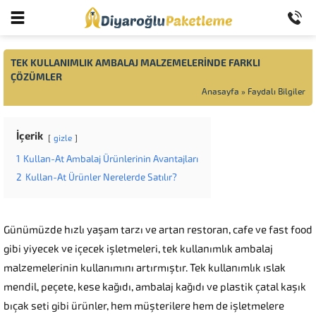
TEK KULLANIMLIK AMBALAJ MALZEMELERINDE FARKLI
ÇÖZÜMLER
Anasayfa
»
Faydalı Bilgiler
İçerik
gizle
1
Kullan-At Ambalaj Ürünlerinin Avantajları
2
Kullan-At Ürünler Nerelerde Satılır?
Günümüzde hızlı yaşam tarzı ve artan restoran, cafe ve fast food
gibi yiyecek ve içecek işletmeleri, tek kullanımlık ambalaj
malzemelerinin kullanımını artırmıştır. Tek kullanımlık ıslak
mendil, peçete, kese kağıdı, ambalaj kağıdı ve plastik çatal kaşık
bıçak seti gibi ürünler, hem müşterilere hem de işletmelere